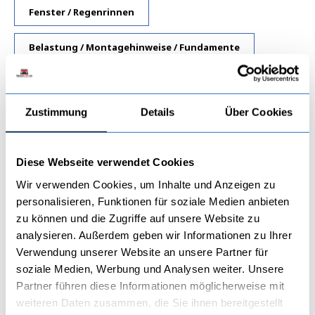
Fenster / Regenrinnen
Belastung / Montagehinweise / Fundamente
Unsere Fertiggaragen, Metallgaragen lackiert aus Polen,
können entweder mit Schwingtor in Sektionaltor Design oder
Zustimmung
Details
Über Cookies
Zweiflügeltor aus Trapezblech ausgestattet werden.
Sie können die Fertiggaragen auf unsere garagenonline.eu
Seite konfigurieren.
Metalgaragen stellen eine alternative Lösung für Garagen aus
Diese Webseite verwendet Cookies
Mauerwerk und Stahlgaragen aus Trapezblech dar. Sie sind ein
Angebot für Menschen, die die Ästhetik der Verarbeitung und
Wir verwenden Cookies, um Inhalte und Anzeigen zu
die Einfachheit und schnelle Montage zu schätzen wissen.
personalisieren, Funktionen für soziale Medien anbieten
Fertiggarage ist mit einem Schwingtor im Sektionaltor Design
zu können und die Zugriffe auf unsere Website zu
hergestellt und je nach Option kann mit Fenstern, Türen,
analysieren. Außerdem geben wir Informationen zu Ihrer
Dachrinnen, Motorantrieb ausgestattet werden. Garage
Verwendung unserer Website an unsere Partner für
werden aus entsprechend profilierten verzinkten Stahlplatten
soziale Medien, Werbung und Analysen weiter. Unsere
hergestellt, die durch Clinchen verbunden sind. Die
Clinchtechnologie ist ein innovativer Prozess des
Partner führen diese Informationen möglicherweise mit
mechanischen Kaltfoliensfügens. Es bietet eine solche
weiteren Daten zusammen, die Sie ihnen bereitgestellt
Verbindung von Elementen, ohne negative Auswirkungen auf