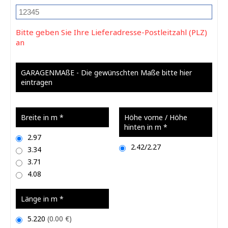
Bitte geben Sie Ihre Lieferadresse-Postleitzahl (PLZ)
an
GARAGENMAßE - Die gewünschten Maße bitte hier
eintragen
Breite in m
*
Höhe vorne / Höhe
hinten in m
*
2.97
2.42/2.27
3.34
3.71
4.08
Länge in m
*
5.220
(0.00 €)