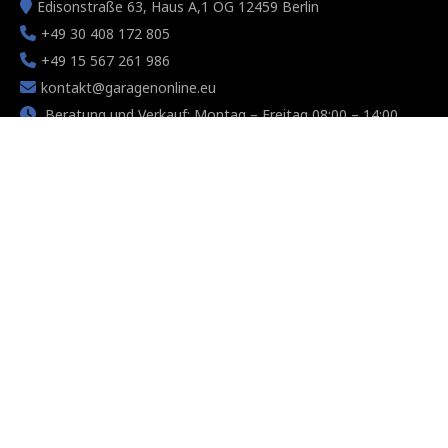
Edisonstraße 63, Haus A,1 OG 12459 Berlin
+49 30 408 172 805
+49 15 567 261 986
kontakt@garagenonline.eu
Beratung und Verkauf: Montag – Freitag 08:00 – 14:00
Copyright © 2026 Garagenonline Anna Wasik