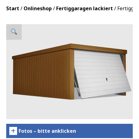
Start
/
Onlineshop
/
Fertiggaragen lackiert
/ Fertiggar
Fotos – bitte anklicken