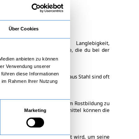
Über Cookies
viele Vorteile, darunter Langlebigkeit,
 sind einige wichtige Punkte, die du bei der
t:
 Medien anbieten zu können
hrer Verwendung unserer
 führen diese Informationen
glebig. Unsere Gartenhäuser aus Stahl sind oft
ie im Rahmen Ihrer Nutzung
n Beschichtung versehen ist, um Rostbildung zu
as Auftragen von Rostschutzmittel können die
Marketing
nline ordnungsgemäß montiert wird, um seine