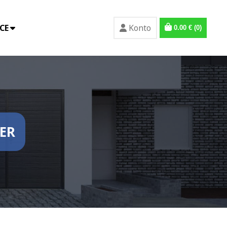
CE
Konto
0.00
€
(0)
ER