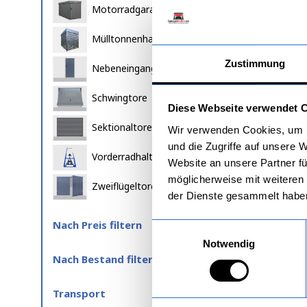
Motorradgaragen metall
Mülltonnenhaus
Zustimmung
Nebeneingangstüren
Ein
Schwingtore
Diese Webseite verwendet 
Witt
Ausw
Sektionaltore
Wir verwenden Cookies, um I
M
und die Zugriffe auf unsere 
Vorderradhalter
Website an unsere Partner fü
St
möglicherweise mit weiteren
sc
Zweiflügeltore
der Dienste gesammelt habe
R
Nach Preis filtern
St
Einwilligungsauswahl
ve
Notwendig
Le
Nach Bestand filtern
M
Transport
Ac