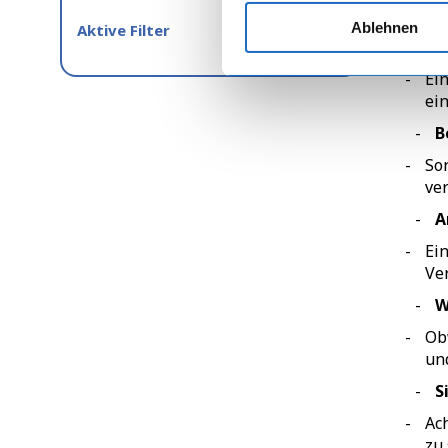
st
Ablehnen
Aktive Filter
F
Ei
ei
B
So
ve
A
Ei
Ve
W
Ob
un
S
Ac
zu