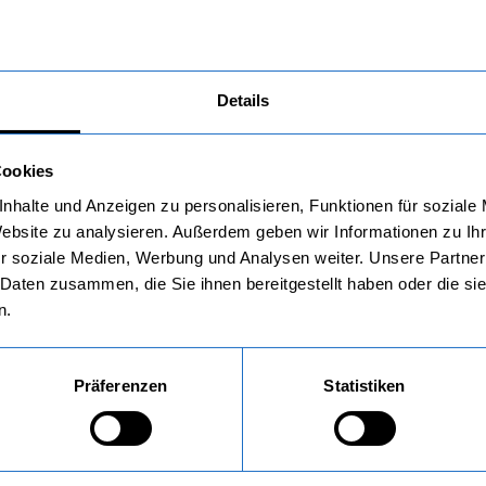
Details
 Gartenhaus aus Metall von Garagenonline bietet 
Cookies
erungsbeständigkeit und geringen Wartungsaufwand. Hier
ahl und Pflege eines Metall-Gartenhauses beachten solltes
nhalte und Anzeigen zu personalisieren, Funktionen für soziale
aterialauswahl:
Website zu analysieren. Außerdem geben wir Informationen zu I
r soziale Medien, Werbung und Analysen weiter. Unsere Partner
ahl oder Aluminium:
Beide Materialien sind robust und lan
 Daten zusammen, die Sie ihnen bereitgestellt haben oder die s
hwerer, aber auch widerstandsfähiger gegenüber Stößen.
n.
ostschutz:
elle sicher, dass das Metall mit einer korrosionsbeständige
rhindern. Regelmäßige Inspektionen und gegebenenfalls d
Präferenzen
Statistiken
bensdauer des Gartenhauses verlängern.
ontage:
hte darauf, dass das Gartenhaus aus Polen von Garageno