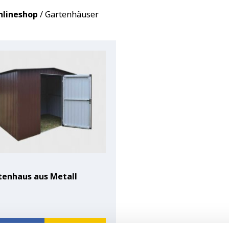
nlineshop
/ Gartenhäuser
tenhaus aus Metall
799.00
€
Konfigurieren