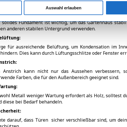
rukturelle Integrität zu gewährleisten. Befolge die Anweisu
Auswahl erlauben
undament:
n solides Fundament ist wichtig, um das Gartenhaus stabil
nen anderen stabilen Untergrund verwenden.
elüftung:
rge für ausreichende Belüftung, um Kondensation im Inn
rhindern. Dies kann durch Lüftungsschlitze oder Fenster err
nstrich:
n Anstrich kann nicht nur das Aussehen verbessern, so
rwende Farben, die für den Außenbereich geeignet sind.
artung:
wohl Metall weniger Wartung erfordert als Holz, solltest 
d diese bei Bedarf behandeln.
icherheit:
hte darauf, dass Türen sicher verschließbar sind, um de
 schützen.