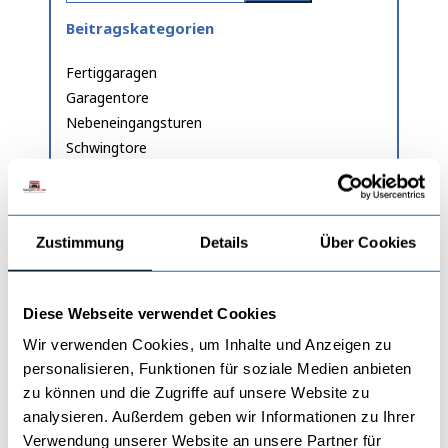
Beitragskategorien
Fertiggaragen
Garagentore
Nebeneingangsturen
Schwingtore
Sektionaltore
Zweiflugeltore
Letzte Einträge
Zustimmung
Details
Über Cookies
Die 5 häufigsten Fehler beim Garagenkauf – und
wie Sie sie vermeiden
Diese Webseite verwendet Cookies
Gedämmtes Industrietor & XXL-Stahl-
Zweiflügeltor: Die Lösung für maximale
Wir verwenden Cookies, um Inhalte und Anzeigen zu
Durchfahrtshöhe
personalisieren, Funktionen für soziale Medien anbieten
Zweiflügeltor nach Maß – Metalltor: Werkseitig
zu können und die Zugriffe auf unsere Website zu
komplett vormontiert für eine einfache
analysieren. Außerdem geben wir Informationen zu Ihrer
Selbstmontage ohne Vorkenntnisse
Verwendung unserer Website an unsere Partner für