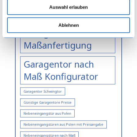
Garagentore mit
Auswahl erlauben
Preisangabe
Ablehnen
Garagentor
Maßanfertigung
Garagentor nach
Maß Konfigurator
Garagentor Schwingtor
Günstige Garagentore Preise
Nebeneingangstür aus Polen
Nebeneingangstüren aus Polen mit Preisangabe
Nebeneingangstüren nach Maß