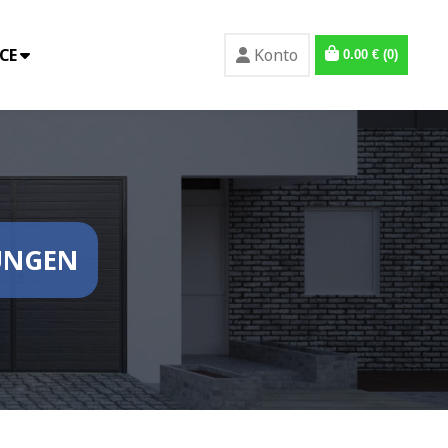
CE
Konto
0.00
€
(0)
UNGEN