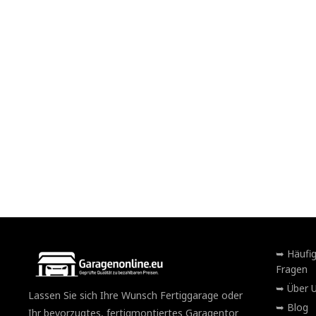
Häufig
Fragen
Über 
Lassen Sie sich Ihre Wunsch Fertiggarage oder
Blog
Ihr bevorzugtes, fertigmontiertes Garagentor