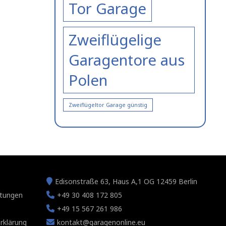
Tor Garage
Zweiflügelige
Garagentore aus
Polen
Zweiflügeltor Garage günstig
Edisonstraße 63, Haus A,1 OG 12459 Berlin
tungen
+49 30 408 172 805
e
+49 15 567 261 986
rklärung
kontakt@garagenonline.eu