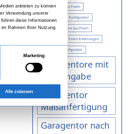
 Medien anbieten zu können
Fertiggaragen aus Polen
hrer Verwendung unserer
Flügeltor Garage Konfigurator
 führen diese Informationen
ie im Rahmen Ihrer Nutzung
Garagen Flügeltore aus Polen
Garagentore aus Polen Erfahrungen
Garagentore Konfigurator
Marketing
Garagentore mit
Preisangabe
Garagentor
Alle zulassen
Maßanfertigung
Garagentor nach