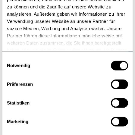
zu können und die Zugriffe auf unsere Website zu
analysieren. Außerdem geben wir Informationen zu Ihrer
Verwendung unserer Website an unsere Partner für
soziale Medien, Werbung und Analysen weiter. Unsere
Suchen Sie nach einem Eintrag
Partner führen diese Informationen möglicherweise mit
weiteren Daten zusammen, die Sie ihnen bereitgestellt
Suchen
Suchen
haben oder die sie im Rahmen Ihrer Nutzung der Dienste
Beitragskategorien
gesammelt haben.
Einwilligungsauswahl
Notwendig
Fertiggaragen
Garagentore
Nebeneingangsturen
Präferenzen
Schwingtore
Sektionaltore
Statistiken
Zweiflugeltore
Letzte Einträge
Marketing
Die 5 häufigsten Fehler beim Garagenkauf – und