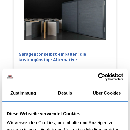
Garagentor selbst einbauen: die
kostengünstige Alternative
GARAGENTORE
Ein Garagentor ist ein wichtiger Bestandteil einer
Zustimmung
Details
Über Cookies
Garage und bietet Schutz vor Wetter, Diebstahl und
Schmutz. Es gibt viele Möglichkeiten, ein Garagentor
zu kaufen und […]
Diese Webseite verwendet Cookies
Wir verwenden Cookies, um Inhalte und Anzeigen zu
Garagenonline
personalisieren, Funktionen für soziale Medien anbieten