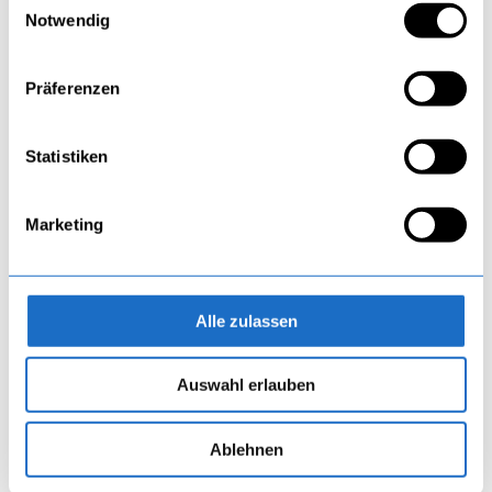
Notwendig
Die 5 häufigsten Fehler beim Garagenkauf – und
wie Sie sie vermeiden
Gedämmtes Industrietor & XXL-Stahl-
Präferenzen
Zweiflügeltor: Die Lösung für maximale
Durchfahrtshöhe
Statistiken
Zweiflügeltor nach Maß – Metalltor: Werkseitig
komplett vormontiert für eine einfache
Selbstmontage ohne Vorkenntnisse
Marketing
Isolierte Fertiggarage 7 × 5,5 m aus
Sandwichpaneelen mit Überdachung
Fertiggaragen aus Polen – verputzt oder
pulverbeschichtet mit kostenloser Lieferung
Alle zulassen
Schlagwörter
Auswahl erlauben
Alu Nebeneingangstüren aus Polen
Blechgaragen
Blechgaragen aus Polen
Ablehnen
Doppelgaragen Preise
Fertiggaragen